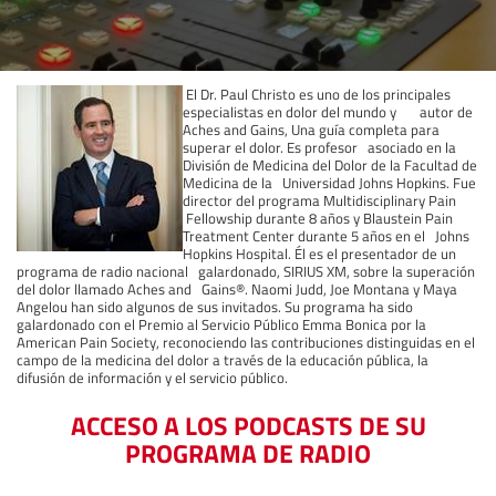
El Dr. Paul Christo es uno de los principales
especialistas en dolor del mundo y autor de
Aches and Gains, Una guía completa para
superar el dolor. Es profesor asociado en la
División de Medicina del Dolor de la Facultad de
Medicina de la Universidad Johns Hopkins. Fue
director del programa Multidisciplinary Pain
Fellowship durante 8 años y Blaustein Pain
Treatment Center durante 5 años en el Johns
Hopkins Hospital. Él es el presentador de un
programa de radio nacional galardonado, SIRIUS XM, sobre la superación
del dolor llamado Aches and Gains®. Naomi Judd, Joe Montana y Maya
Angelou han sido algunos de sus invitados. Su programa ha sido
galardonado con el Premio al Servicio Público Emma Bonica por la
American Pain Society, reconociendo las contribuciones distinguidas en el
campo de la medicina del dolor a través de la educación pública, la
difusión de información y el servicio público.
ACCESO A LOS PODCASTS DE SU
PROGRAMA DE RADIO