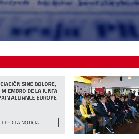
WORLD PARK
PEC
ESCUELA PACIENTES
ASO
CIACIÓN SINE DOLORE,
CONCIERTO DE NAVIDAD
 MIEMBRO DE LA JUNTA
PAIN ALLIANCE EUROPE
LEER LA NOTICIA